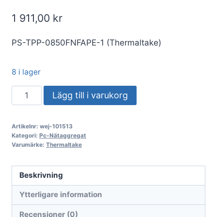
1 911,00
kr
PS-TPP-0850FNFAPE-1 (Thermaltake)
8 i lager
PC-
Lägg till i varukorg
nätaggregat
Thermaltake
Artikelnr:
wej-101513
Toughpower
Kategori:
Pc-Nätaggregat
PT
Varumärke:
Thermaltake
850W
ATX3.1/GEN5
Beskrivning
80+P
Ytterligare information
PS-
TPP-
Recensioner (0)