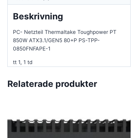
0850FNFAPE-
1
Beskrivning
mängd
PC- Netzteil Thermaltake Toughpower PT
850W ATX3.1/GEN5 80+P PS-TPP-
0850FNFAPE-1
tt 1, 1 td
Relaterade produkter