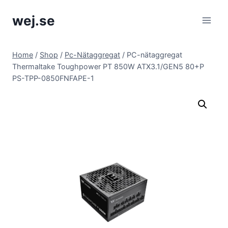
Skip
wej.se
to
content
Home
/
Shop
/
Pc-Nätaggregat
/
PC-nätaggregat
Thermaltake Toughpower PT 850W ATX3.1/GEN5 80+P
PS-TPP-0850FNFAPE-1