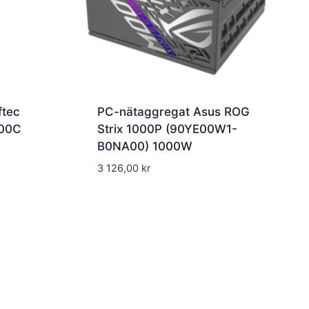
ftec
PC-nätaggregat Asus ROG
000C
Strix 1000P (90YE00W1-
B0NA00) 1000W
3 126,00
kr