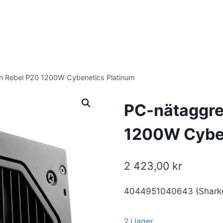
n Rebel P20 1200W Cybenetics Platinum
PC-nätaggre
1200W Cyben
2 423,00
kr
4044951040643 (Shark
2 i lager