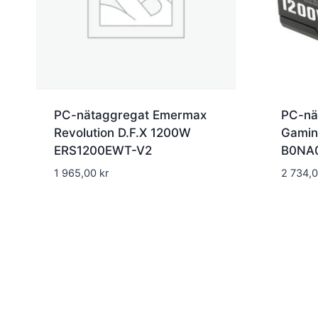
PC-nätaggregat Emermax
PC-nä
Revolution D.F.X 1200W
Gamin
ERS1200EWT-V2
B0NA
1 965,00
kr
2 734,