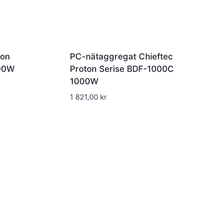
ron
PC-nätaggregat Chieftec
00W
Proton Serise BDF-1000C
1000W
1 821,00
kr