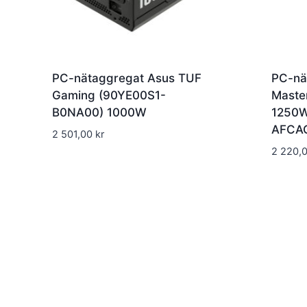
PC-nätaggregat Asus TUF
PC-nä
Gaming (90YE00S1-
Maste
B0NA00) 1000W
1250W
AFCA
2 501,00
kr
2 220,