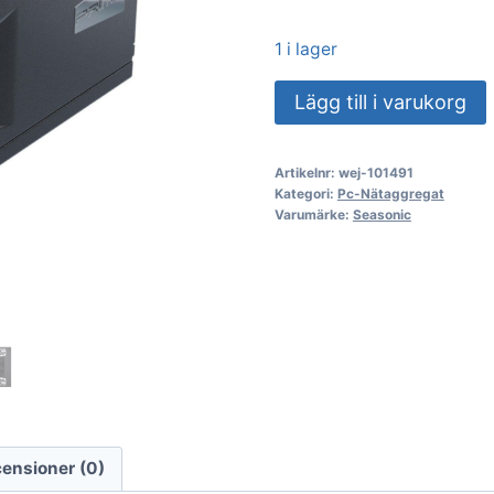
1 i lager
PC-
Lägg till i varukorg
nätaggregat
Seasonic
Artikelnr:
wej-101491
Prime
Kategori:
Pc-Nätaggregat
PRIME-
Varumärke:
Seasonic
TX-
1300-
ATX30
1300W
Titanium
mängd
ensioner (0)