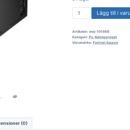
PC-
Lägg till i va
nätaggregat
Fortron
Artikelnr:
wej-101466
Twins
Kategori:
Pc-Nätaggregat
PRO
Varumärke:
Fortron Source
900
80+
Gold
mängd
ensioner (0)