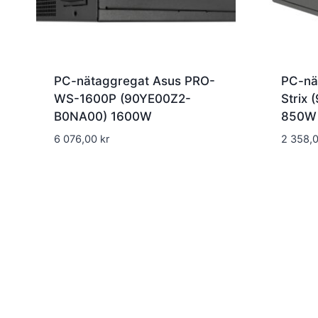
PC-nätaggregat Asus PRO-
PC-nä
WS-1600P (90YE00Z2-
Strix
B0NA00) 1600W
850W
6 076,00
kr
2 358,