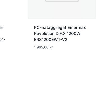
er
PC-nätaggregat Emermax
Revolution D.F.X 1200W
01-
ERS1200EWT-V2
1 965,00
kr