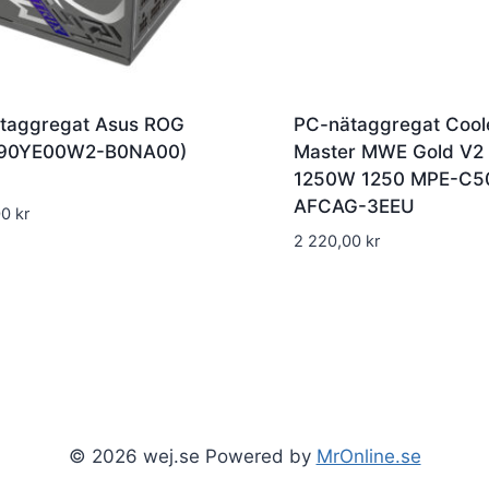
taggregat Asus ROG
PC-nätaggregat Cool
 (90YE00W2-B0NA00)
Master MWE Gold V2
1250W 1250 MPE-C5
AFCAG-3EEU
00
kr
2 220,00
kr
© 2026 wej.se Powered by
MrOnline.se