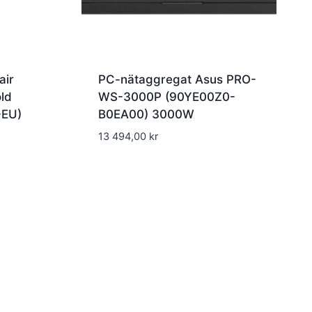
air
PC-nätaggregat Asus PRO-
ld
WS-3000P (90YE00Z0-
-EU)
B0EA00) 3000W
13 494,00
kr