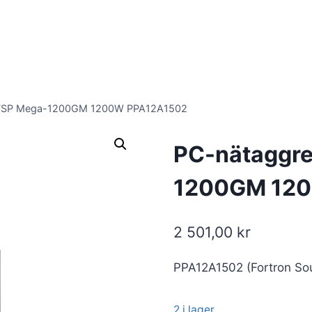
n FSP Mega-1200GM 1200W PPA12A1502
PC-nätaggre
1200GM 12
2 501,00
kr
PPA12A1502 (Fortron So
2 i lager