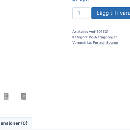
PC-
Lägg till i va
nätaggregat
Fortron
Artikelnr:
wej-101521
FSP
Kategori:
Pc-Nätaggregat
Mega-
Varumärke:
Fortron Source
1200GM
1200W
PPA12A1502
mängd
ensioner (0)