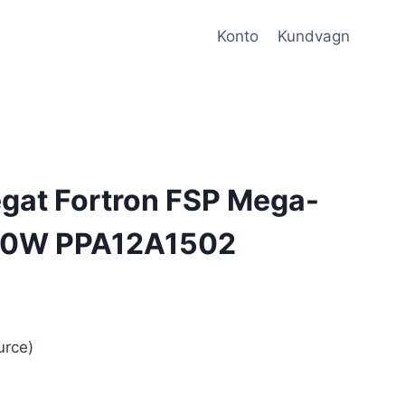
Konto
Kundvagn
gat Fortron FSP Mega-
00W PPA12A1502
urce)