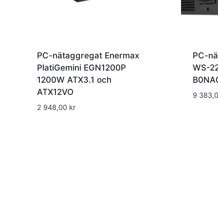
PC-nätaggregat Enermax
PC-nä
PlatiGemini EGN1200P
WS-22
1200W ATX3.1 och
B0NA
ATX12VO
9 383,
2 948,00
kr