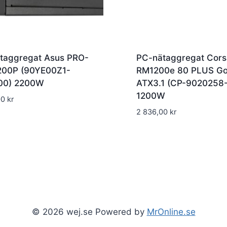
taggregat Asus PRO-
PC-nätaggregat Cors
00P (90YE00Z1-
RM1200e 80 PLUS Go
00) 2200W
ATX3.1 (CP-9020258
1200W
00
kr
2 836,00
kr
© 2026 wej.se Powered by
MrOnline.se