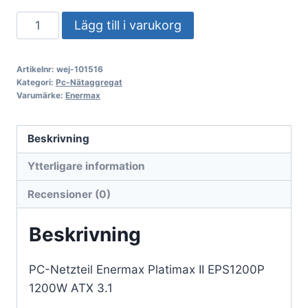
PC-
Lägg till i varukorg
nätaggregat
Enermax
Artikelnr:
wej-101516
Platimax
Kategori:
Pc-Nätaggregat
II
Varumärke:
Enermax
EPS1200P
1200W
Beskrivning
ATX
Ytterligare information
3.1
mängd
Recensioner (0)
Beskrivning
PC-Netzteil Enermax Platimax II EPS1200P
1200W ATX 3.1