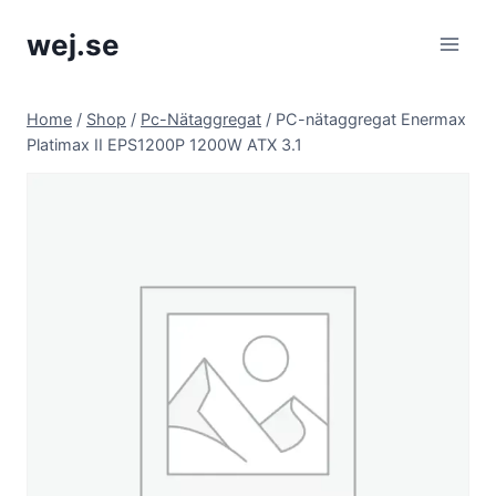
Skip
wej.se
to
content
Home
/
Shop
/
Pc-Nätaggregat
/
PC-nätaggregat Enermax
Platimax II EPS1200P 1200W ATX 3.1