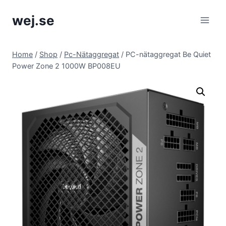
Skip
wej.se
to
content
Home
/
Shop
/
Pc-Nätaggregat
/
PC-nätaggregat Be Quiet
Power Zone 2 1000W BP008EU