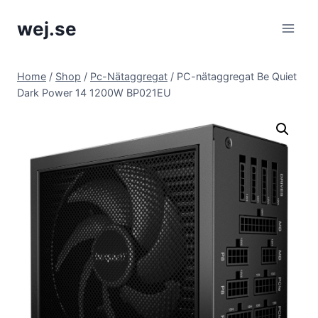
Skip
wej.se
to
content
Home
/
Shop
/
Pc-Nätaggregat
/
PC-nätaggregat Be Quiet
Dark Power 14 1200W BP021EU