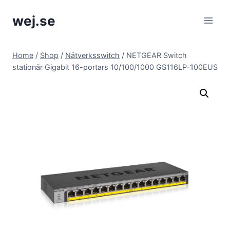
Skip
wej.se
to
content
Home
/
Shop
/
Nätverksswitch
/
NETGEAR Switch
stationär Gigabit 16-portars 10/100/1000 GS116LP-100EUS