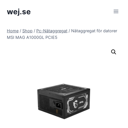
Skip
wej.se
to
content
Home
/
Shop
/
Pc-Nätaggregat
/
Nätaggregat för datorer
MSI MAG A1000GL PCIE5