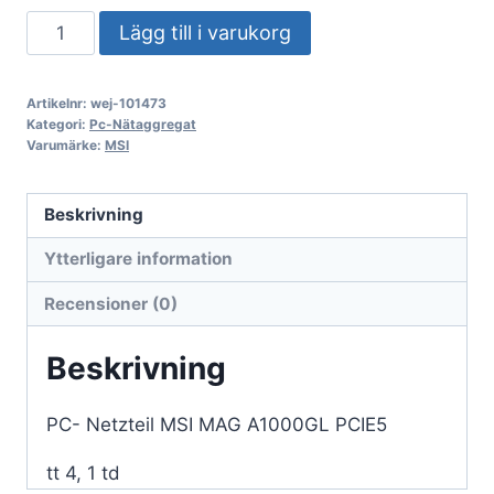
Nätaggregat
Lägg till i varukorg
för
datorer
Artikelnr:
wej-101473
MSI
Kategori:
Pc-Nätaggregat
MAG
Varumärke:
MSI
A1000GL
PCIE5
Beskrivning
mängd
Ytterligare information
Recensioner (0)
Beskrivning
PC- Netzteil MSI MAG A1000GL PCIE5
tt 4, 1 td