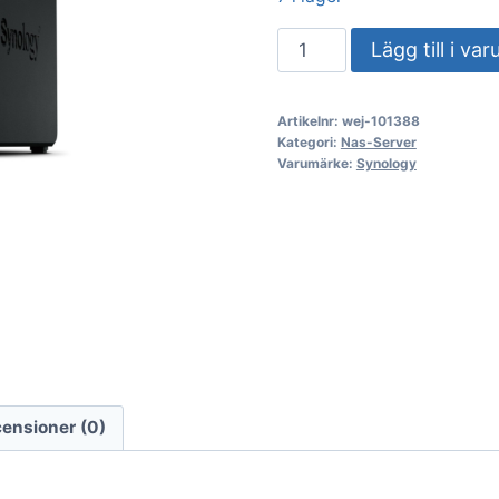
NAS-
Lägg till i va
server
Synology
Artikelnr:
wej-101388
DiskStation
Kategori:
Nas-Server
DS425+
Varumärke:
Synology
4-
facks
mängd
ensioner (0)