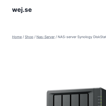
Skip
wej.se
to
content
Home
/
Shop
/
Nas-Server
/
NAS-server Synology DiskSta