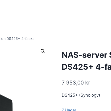
tion DS425+ 4-facks
NAS-server 
DS425+ 4-f
7 953,00
kr
DS425+ (Synology)
7 i lager