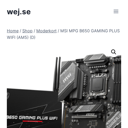
Skip
wej.se
to
content
Home
/
Shop
/
Moderkort
/
MSI MPG B650 GAMING PLUS
WIFI (AM5) (D)