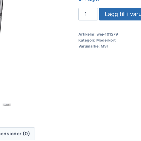
MSI
Lägg till i va
MAG
X870E
Artikelnr:
wej-101279
TOMAHAWK
Kategori:
Moderkort
MAX
Varumärke:
MSI
WIFI
PZ
(AM5)
mängd
ensioner (0)