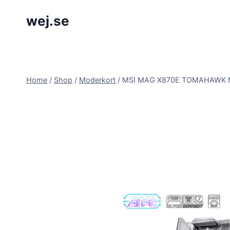
Skip
wej.se
to
content
Home
/
Shop
/
Moderkort
/
MSI MAG X870E TOMAHAWK M