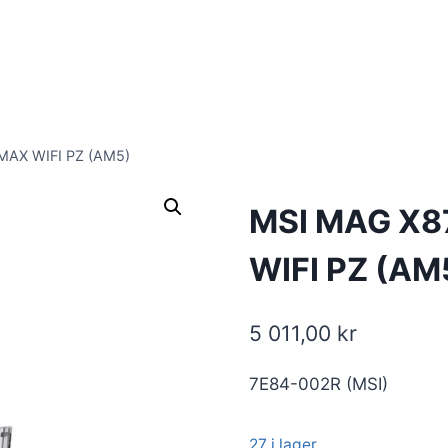
AX WIFI PZ (AM5)
MSI MAG X
WIFI PZ (AM
5 011,00
kr
7E84-002R (MSI)
27 i lager