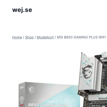
Skip
wej.se
to
content
Home
/
Shop
/
Moderkort
/
MSI B850 GAMING PLUS WIFI