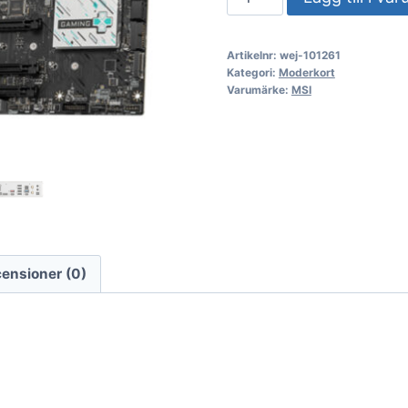
B850
GAMING
Artikelnr:
wej-101261
PLUS
Kategori:
Moderkort
WIFI
Varumärke:
MSI
(AM5)
mängd
ensioner (0)