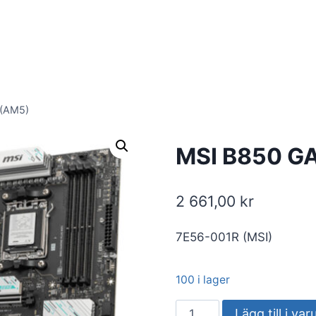
 (AM5)
MSI B850 G
2 661,00
kr
7E56-001R (MSI)
100 i lager
MSI
Lägg till i va