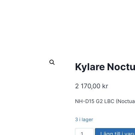
Kylare Noct
2 170,00
kr
NH-D15 G2 LBC (Noctua
3 i lager
Kylare
Lägg till i va