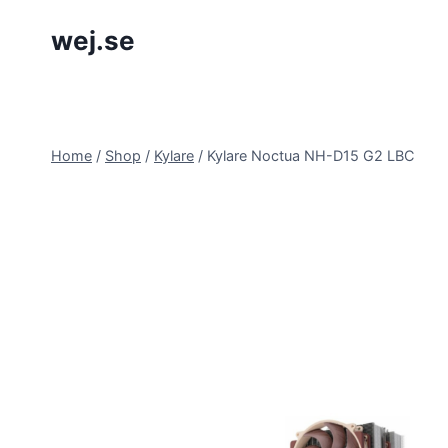
Skip
wej.se
to
content
Home
/
Shop
/
Kylare
/
Kylare Noctua NH-D15 G2 LBC