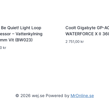
 Be Quiet! Light Loop
Coolt Gigabyte GP-
essor – Vattenkylning
WATERFORCE X II 36
 mm Vit (BW023)
2 751,00
kr
00
kr
© 2026 wej.se Powered by
MrOnline.se