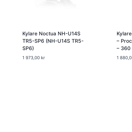
Kylare Noctua NH-U14S
Kylare
TR5-SP6 (NH-U14S TR5-
– Proc
SP6)
– 360
1 973,00
kr
1 880,