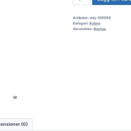
Noctua
NH-
Artikelnr:
wej-100059
D15
Kategori:
Kylare
G2
Varumärke:
Noctua
LBC
mängd
ensioner (0)