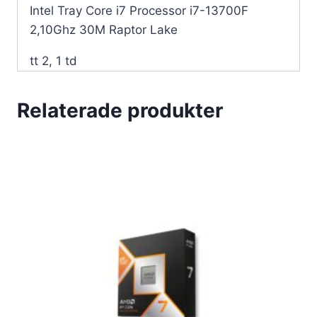
Lake-
Intel Tray Core i7 Processor i7-13700F
processor
2,10Ghz 30M Raptor Lake
mängd
tt 2, 1 td
Relaterade produkter