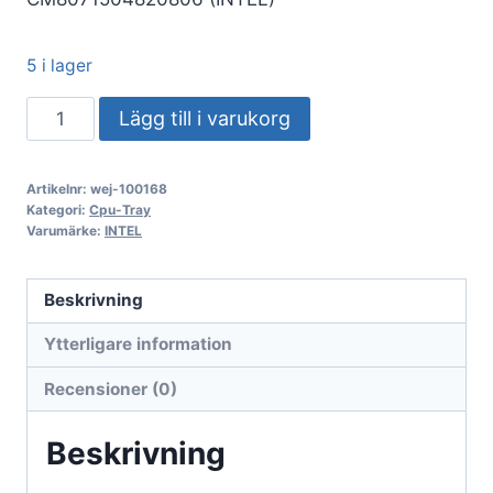
5 i lager
Intel
Lägg till i varukorg
Core
i7-
Artikelnr:
wej-100168
processor
Kategori:
Cpu-Tray
med
Varumärke:
INTEL
tray,
i7-
Beskrivning
13700F,
Ytterligare information
2,10
GHz,
Recensioner (0)
30
MB
Beskrivning
Raptor