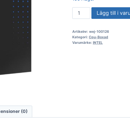
Intel
Lägg till i va
Box
Core
Artikelnr:
wej-100126
Ultra
Kategori:
Cpu-Boxad
5
Varumärke:
INTEL
245K
4,20
GHz,
24
MB
Arrow
Lake
mängd
ensioner (0)