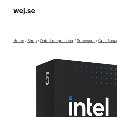
Skip
wej.se
to
content
Home
/
Shop
/
Datorkomponenter
/
Processor
/
Cpu-Boxa