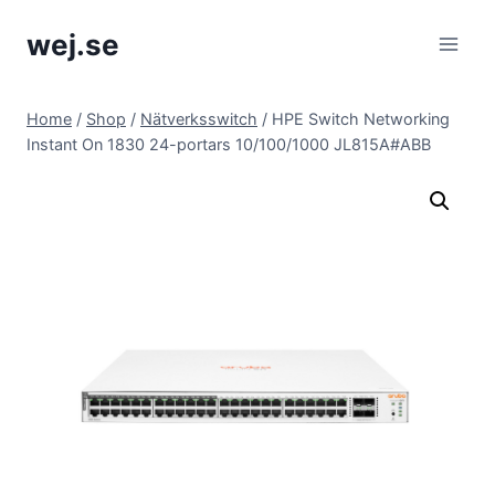
Skip
wej.se
to
content
Home
/
Shop
/
Nätverksswitch
/
HPE Switch Networking
Instant On 1830 24-portars 10/100/1000 JL815A#ABB