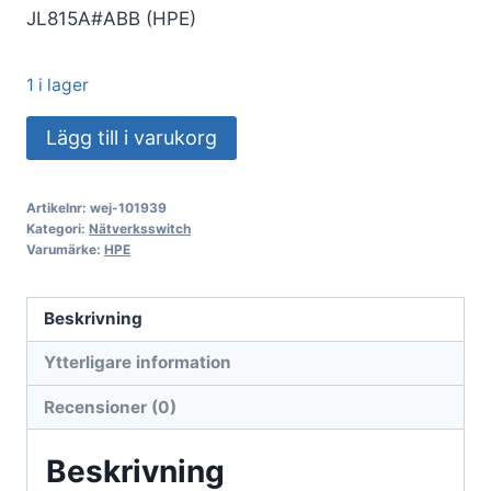
JL815A#ABB (HPE)
1 i lager
HPE
Lägg till i varukorg
Switch
Networking
Artikelnr:
wej-101939
Instant
Kategori:
Nätverksswitch
On
Varumärke:
HPE
1830
24-
Beskrivning
portars
Ytterligare information
10/100/1000
JL815A#ABB
Recensioner (0)
mängd
Beskrivning