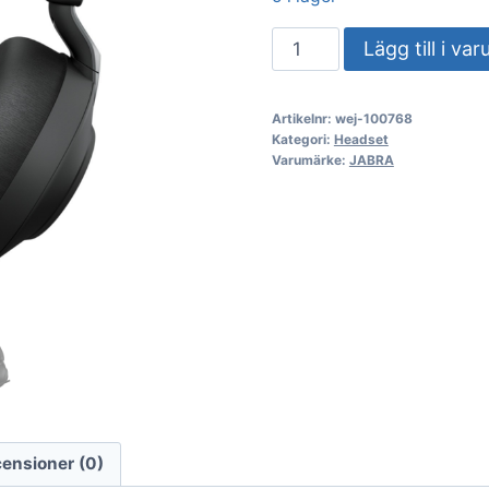
Headset
Lägg till i va
Jabra
Evolve2
Artikelnr:
wej-100768
85
Kategori:
Headset
MS
Varumärke:
JABRA
Stereo
28599-
999-
999
mängd
ensioner (0)