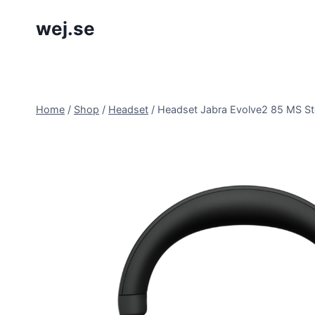
Skip
wej.se
to
content
Home
/
Shop
/
Headset
/
Headset Jabra Evolve2 85 MS S