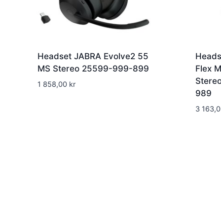
Headset JABRA Evolve2 55
Heads
MS Stereo 25599-999-899
Flex 
Stere
1 858,00
kr
989
3 163,