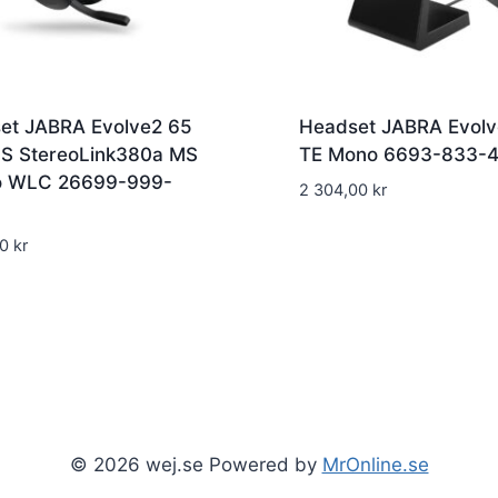
et JABRA Evolve2 65
Headset JABRA Evolv
MS StereoLink380a MS
TE Mono 6693-833-
o WLC 26699-999-
2 304,00
kr
00
kr
© 2026 wej.se Powered by
MrOnline.se