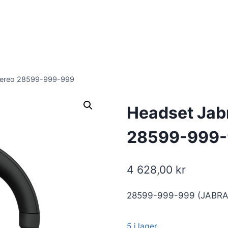
tereo 28599-999-999
Headset Jab
28599-999
4 628,00
kr
28599-999-999 (JABRA
5 i lager