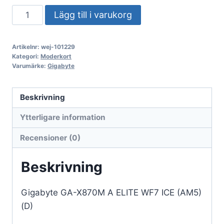
Gigabyte
Lägg till i varukorg
GA-
X870M
Artikelnr:
wej-101229
A
Kategori:
Moderkort
ELITE
Varumärke:
Gigabyte
WF7
ICE
Beskrivning
(AM5)
Ytterligare information
(D)
mängd
Recensioner (0)
Beskrivning
Gigabyte GA-X870M A ELITE WF7 ICE (AM5)
(D)