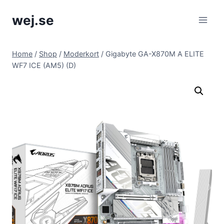
Skip
wej.se
to
content
Home
/
Shop
/
Moderkort
/
Gigabyte GA-X870M A ELITE
WF7 ICE (AM5) (D)