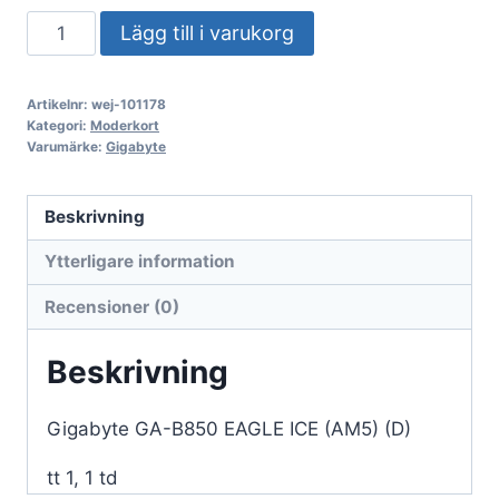
Gigabyte
Lägg till i varukorg
GA-
B850
Artikelnr:
wej-101178
EAGLE
Kategori:
Moderkort
ICE
Varumärke:
Gigabyte
(AM5)
(D)
Beskrivning
mängd
Ytterligare information
Recensioner (0)
Beskrivning
Gigabyte GA-B850 EAGLE ICE (AM5) (D)
tt 1, 1 td