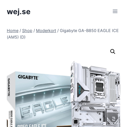
Skip
wej.se
to
content
Home
/
Shop
/
Moderkort
/
Gigabyte GA-B850 EAGLE ICE
(AM5) (D)