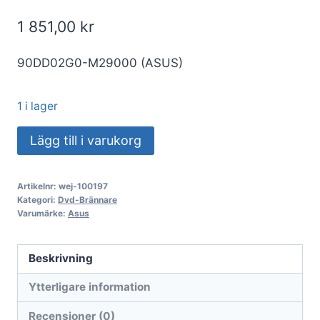
1 851,00
kr
90DD02G0-M29000 (ASUS)
1 i lager
DVD-
Lägg till i varukorg
R/RW+R/RW
Asus
Artikelnr:
wej-100197
SBW-
Kategori:
Dvd-Brännare
06D5H-
Varumärke:
Asus
U
svart
Beskrivning
Extern
Ytterligare information
Blu
Ray-
Recensioner (0)