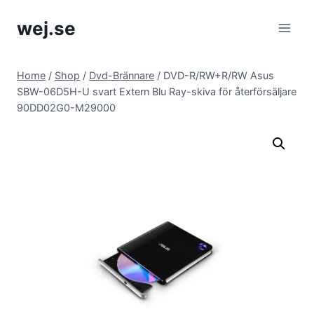
Skip
wej.se
to
content
Home
/
Shop
/
Dvd-Brännare
/
DVD-R/RW+R/RW Asus
SBW-06D5H-U svart Extern Blu Ray-skiva för återförsäljare
90DD02G0-M29000