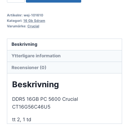
16GB
PC
Artikelnr:
wej-101610
5600
Kategori:
16 Gb Sdram
Crucial
Varumärke:
Crucial
CT16G56C46U5
mängd
Beskrivning
Ytterligare information
Recensioner (0)
Beskrivning
DDR5 16GB PC 5600 Crucial
CT16G56C46U5
tt 2, 1 td