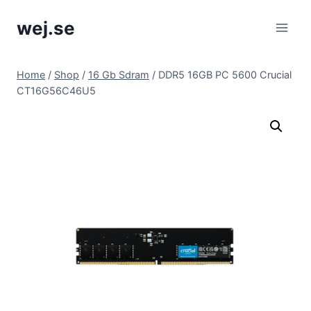
Skip
wej.se
to
content
Home
/
Shop
/
16 Gb Sdram
/
DDR5 16GB PC 5600 Crucial
CT16G56C46U5