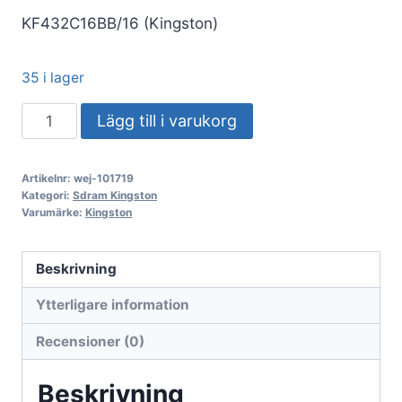
KF432C16BB/16 (Kingston)
35 i lager
DDR4
Lägg till i varukorg
16GB
PC
Artikelnr:
wej-101719
3200
Kategori:
Sdram Kingston
Kingston
Varumärke:
Kingston
FURY
Beast
Beskrivning
KF432C16BB/16
Ytterligare information
mängd
Recensioner (0)
Beskrivning