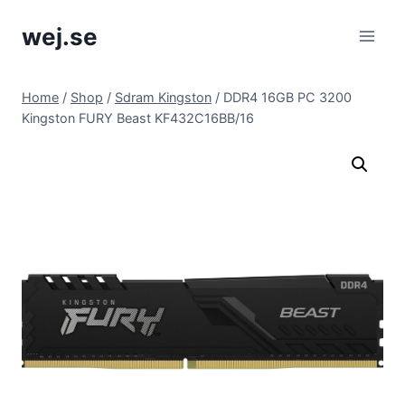
Skip
wej.se
to
content
Home
/
Shop
/
Sdram Kingston
/
DDR4 16GB PC 3200
Kingston FURY Beast KF432C16BB/16