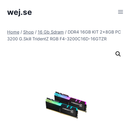
Skip
wej.se
to
content
Home
/
Shop
/
16 Gb Sdram
/
DDR4 16GB KIT 2x8GB PC
3200 G.Skill TridentZ RGB F4-3200C16D-16GTZR