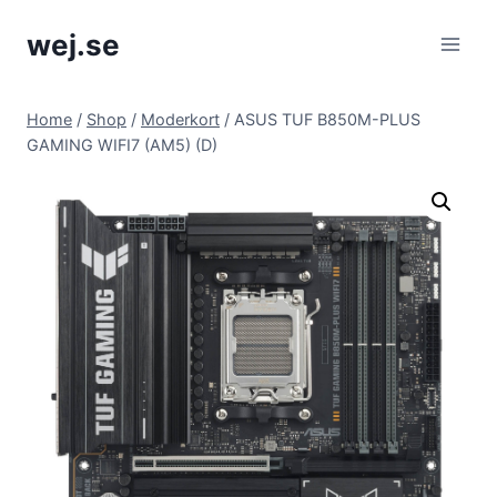
Skip
wej.se
to
content
Home
/
Shop
/
Moderkort
/
ASUS TUF B850M-PLUS
GAMING WIFI7 (AM5) (D)