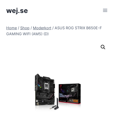
Skip
wej.se
to
content
Home
/
Shop
/
Moderkort
/
ASUS ROG STRIX B650E-F
GAMING WIFI (AM5) (D)