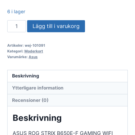
6 i lager
ASUS
Lägg till i varukorg
ROG
STRIX
Artikelnr:
wej-101091
B650E-
Kategori:
Moderkort
F
Varumärke:
Asus
GAMING
WIFI
Beskrivning
(AM5)
Ytterligare information
(D)
mängd
Recensioner (0)
Beskrivning
ASUS ROG STRIX B650E-F GAMING WIFI