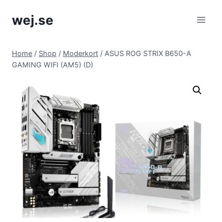
Skip
wej.se
to
content
Home
/
Shop
/
Moderkort
/
ASUS ROG STRIX B650-A
GAMING WIFI (AM5) (D)