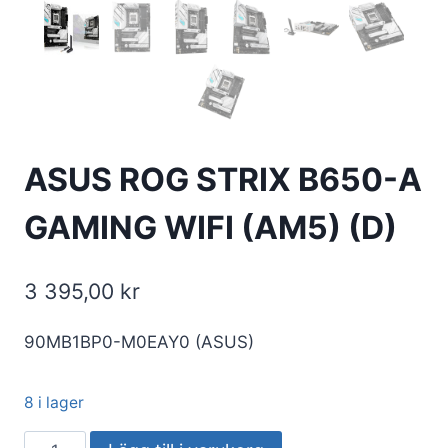
ASUS ROG STRIX B650-A
GAMING WIFI (AM5) (D)
3 395,00
kr
90MB1BP0-M0EAY0 (ASUS)
8 i lager
ASUS