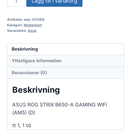
Lägg till i varukorg
ROG
STRIX
Artikelnr:
wej-101089
B650-
Kategori:
Moderkort
A
Varumärke:
Asus
GAMING
WIFI
Beskrivning
(AM5)
Ytterligare information
(D)
mängd
Recensioner (0)
Beskrivning
ASUS ROG STRIX B650-A GAMING WIFI
(AM5) (D)
tt 1, 1 td