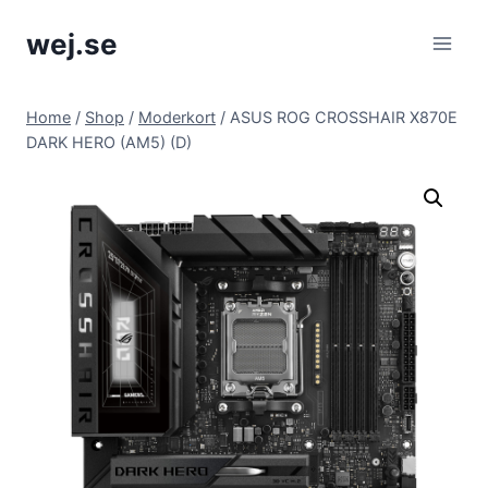
Skip
wej.se
to
content
Home
/
Shop
/
Moderkort
/
ASUS ROG CROSSHAIR X870E
DARK HERO (AM5) (D)