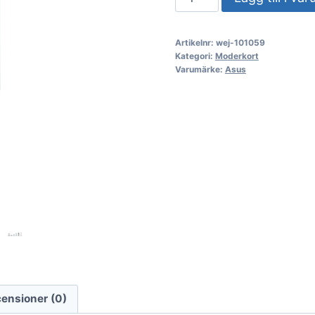
PRO
B860M-
Artikelnr:
wej-101059
C-
Kategori:
Moderkort
CSM
Varumärke:
Asus
(1851)
(D)
mängd
ensioner (0)