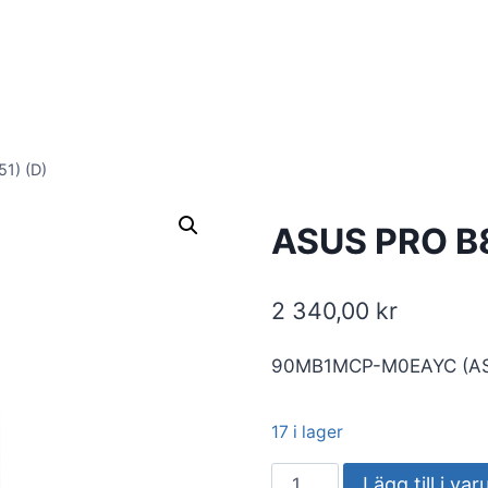
1) (D)
ASUS PRO B
2 340,00
kr
90MB1MCP-M0EAYC (A
17 i lager
ASUS
Lägg till i va