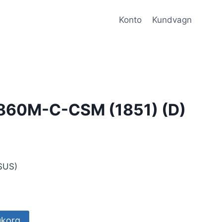
Konto
Kundvagn
860M-C-CSM (1851) (D)
SUS)
rukorg