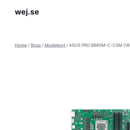
Skip
wej.se
to
content
Home
/
Shop
/
Moderkort
/
ASUS PRO B860M-C-CSM (185