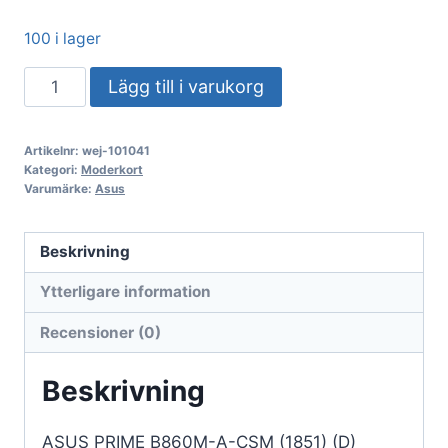
100 i lager
ASUS
Lägg till i varukorg
PRIME
B860M-
Artikelnr:
wej-101041
A-
Kategori:
Moderkort
CSM
Varumärke:
Asus
(1851)
(D)
Beskrivning
mängd
Ytterligare information
Recensioner (0)
Beskrivning
ASUS PRIME B860M-A-CSM (1851) (D)