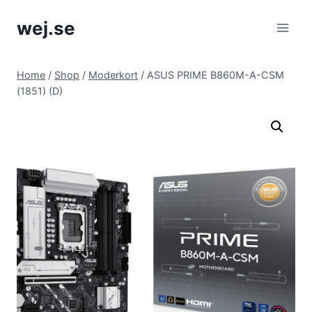
Skip
wej.se
to
content
Home
/
Shop
/
Moderkort
/
ASUS PRIME B860M-A-CSM
(1851) (D)