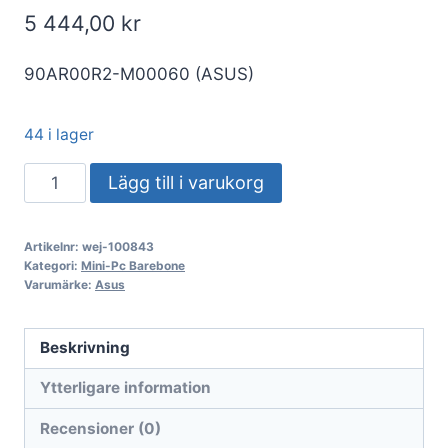
5 444,00
kr
90AR00R2-M00060 (ASUS)
44 i lager
Asus
Lägg till i varukorg
NUC
15
Artikelnr:
wej-100843
Pro
Kategori:
Mini-Pc Barebone
RNUC15CRKC500002
Varumärke:
Asus
Core
5
Beskrivning
210H
Ytterligare information
–
Slim
Recensioner (0)
–