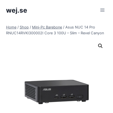
Skip
wej.se
to
content
Home
/
Shop
/
Mini-Pc Barebone
/
Asus NUC 14 Pro
RNUC14RVKI300002I Core 3 100U – Slim – Revel Canyon