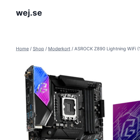
Skip
wej.se
to
content
Home
/
Shop
/
Moderkort
/
ASROCK Z890 Lightning WiFi (1