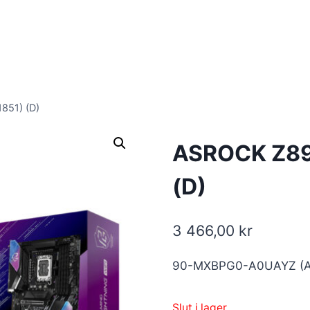
851) (D)
ASROCK Z890
(D)
3 466,00
kr
90-MXBPG0-A0UAYZ (A
Slut i lager