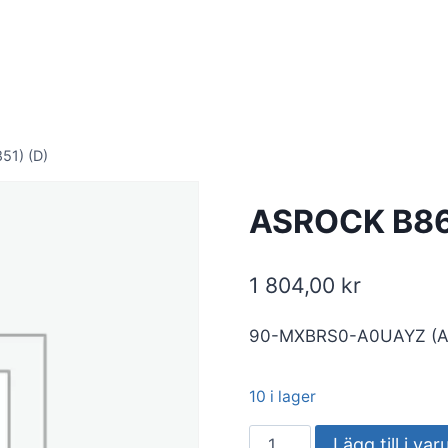
51) (D)
ASROCK B860
1 804,00
kr
90-MXBRS0-A0UAYZ (A
10 i lager
ASROCK
Lägg till i va