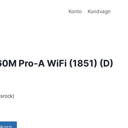
Konto
Kundvagn
M Pro-A WiFi (1851) (D)
srock)
rukorg