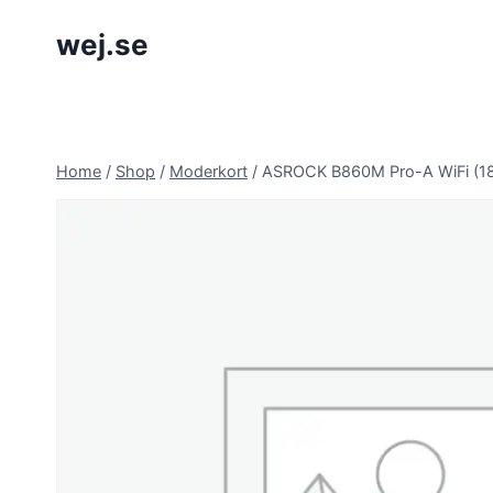
Skip
wej.se
to
content
Home
/
Shop
/
Moderkort
/
ASROCK B860M Pro-A WiFi (18