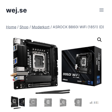
Skip
wej.se
to
content
Home
/
Shop
/
Moderkort
/
ASROCK B860I WiFi (1851) (D)