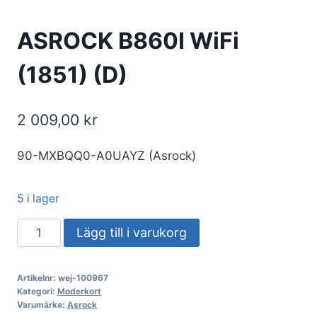
ASROCK B860I WiFi
(1851) (D)
2 009,00
kr
90-MXBQQ0-A0UAYZ (Asrock)
5 i lager
ASROCK
Lägg till i varukorg
B860I
WiFi
Artikelnr:
wej-100967
(1851)
Kategori:
Moderkort
(D)
Varumärke:
Asrock