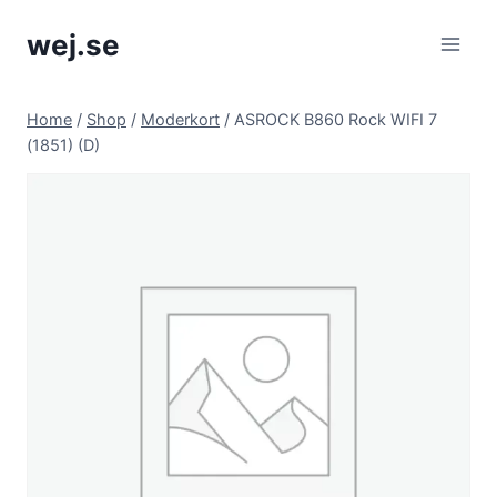
Skip
wej.se
to
content
Home
/
Shop
/
Moderkort
/
ASROCK B860 Rock WIFI 7
(1851) (D)