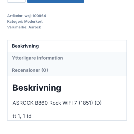
B860
Rock
Artikelnr:
wej-100964
WIFI
Kategori:
Moderkort
7
Varumärke:
Asrock
(1851)
(D)
Beskrivning
mängd
Ytterligare information
Recensioner (0)
Beskrivning
ASROCK B860 Rock WIFI 7 (1851) (D)
tt 1, 1 td