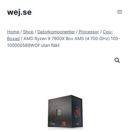
Skip
wej.se
to
content
Home
/
Shop
/
Datorkomponenter
/
Processor
/
Cpu-
Boxad
/
AMD Ryzen 9 7900X Box AM5 (4 700 GHz) 100-
100000589WOF utan fläkt