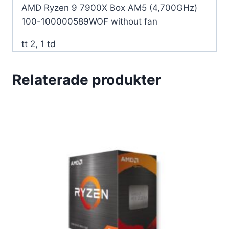
mängd
AMD Ryzen 9 7900X Box AM5 (4,700GHz)
100-100000589WOF without fan
tt 2, 1 td
Relaterade produkter