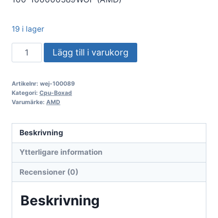
19 i lager
AMD
Lägg till i varukorg
Ryzen
9
Artikelnr:
wej-100089
7900X
Kategori:
Cpu-Boxad
Box
Varumärke:
AMD
AM5
(4
Beskrivning
700
Ytterligare information
GHz)
100-
Recensioner (0)
100000589WOF
utan
Beskrivning
fläkt